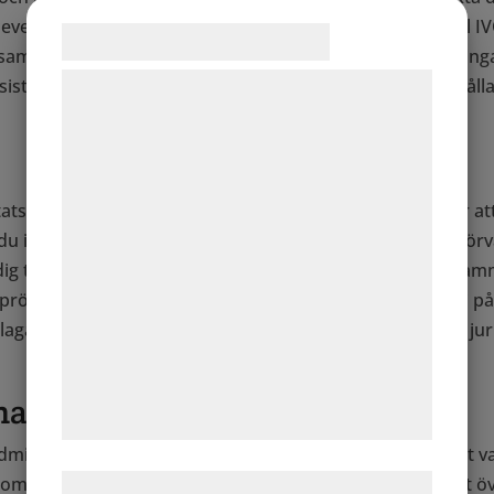
pplever allvarlig misskötsel kandu även göra en anmälan till
Samtykke til cookies
erksamhet inom personlig assistans, tar även emot anmälnin
Assistansanordnare är också skyldiga att anmäla missförhål
Vi og vores samarbejdspartnere bruger
teknologier, herunder cookies, til at
indsamle oplysninger om dig til forskellige
formål, herunder: Tilpasning af annoncering,
bedre brugeroplevelse, funktionalitet,
s kring dina insatserkan du överklaga. Första steget är att 
inte får gehör för dina synpunkter vänder du dig till Förv
statistik og marketing. Disse oplysninger
dig till Kammarrätten för att få ditt ärende prövat. Om Ka
kan blive delt med annoncerings- og
prövningstillstånd hos Högsta förvaltningsdomstolen. Vi p
analysepartnere, som kan kombinere dem
lagandeprocessen samt vid behov även samarbete med juri
med data, du tidligere har givet dem eller
de har indsamlet gennem din brug af deres
tjenester. Ved at klikke på 'OK' giver du
 annan kommun
samtykke til disse formål.
dministreras av Försäkringskassan följer med dig oavsett 
a kommunen i god tid och be om ett förhandsbesked så att 
Læs mere om vores brug af cookies og