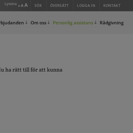
Lyssna
Increase
A
Reset
Decrease
A
SÖK
ÖVERSÄTT
LOGGA IN
KONTAKT
A
font
font
font
size.
size.
size.
rbjudanden
Om oss
Personlig assistans
Rådgivning
 ha rätt till för att kunna