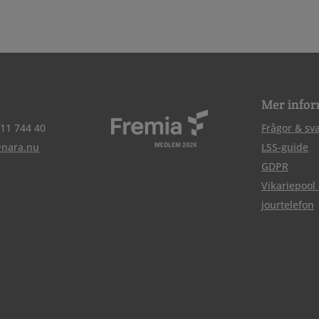
Mer infor
511 744 40
Frågor & sv
@nara.nu
LSS-guide
GDPR
Vikariepool
jourtelefon