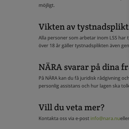
möjligt.
Vikten av tystnadsplikt
Alla personer som arbetar inom LSS har t
över 18 år gäller tystnadsplikten även g
NÄRA svarar på dina f
På NÄRA kan du få juridisk rådgivning och
personlig assistans och hur lagen ska tolka
Vill du veta mer?
Kontakta oss via e-post
info@nara.nu
elle