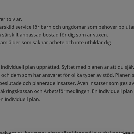
r tolv år.
särskild service för barn och ungdomar som behöver bo ut
n särskilt anpassad bostad för dig som är vuxen.
sam ålder som saknar arbete och inte utbildar dig.
individuell plan upprättad. Syftet med planen är att du själ
h dem som har ansvaret för olika typer av stöd. Planen s
 beslutade och planerade insatser. Även insatser som ges 
rsäkringskassan och Arbetsförmedlingen. En individuell plan
n individuell plan.
s, och om du har synpunkter eller klagomål ska du kontakta