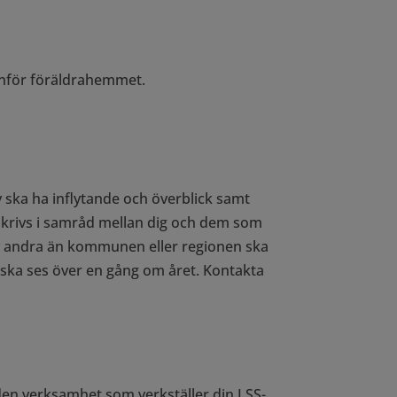
anför föräldrahemmet.
v ska ha inflytande och överblick samt
krivs i samråd mellan dig och dem som
av andra än kommunen eller regionen ska
 ska ses över en gång om året. Kontakta
 den verksamhet som verkställer din LSS-