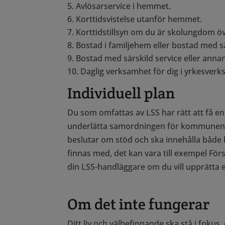
Avlösarservice i hemmet.
Korttidsvistelse utanför hemmet.
Korttidstillsyn om du är skolungdom öve
Bostad i familjehem eller bostad med 
Bostad med särskild service eller anna
Daglig verksamhet för dig i yrkesverk
Individuell plan
Du som omfattas av LSS har rätt att få en 
underlätta samordningen för kommunen oc
beslutar om stöd och ska innehålla både
finnas med, det kan vara till exempel Fö
din LSS-handläggare om du vill upprätta e
Om det inte fungerar
Ditt liv och välbefinnande ska stå i foku