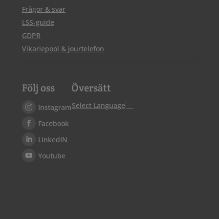
Frågor & svar
LSS-guide
GDPR
Vikariepool & jourtelefon
Följ oss
Översätt
Select Language
▼
Instagram
Facebook
LinkedIN
Youtube