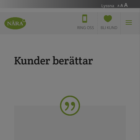
Incr
A
Reset
Decrease
A
Lyssna
A
font
font
font
size.
size.
size.
RING OSS
BLI KUND
Kunder berättar