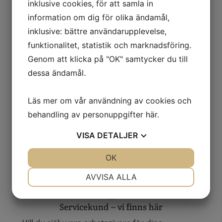
inklusive cookies, för att samla in
delta i lönerevisionsarbetet? Att vara flexkund
information om dig för olika ändamål,
hos NÄRA passar dig som vill ha ta hand om
inklusive: bättre användarupplevelse,
delar i organisation och arbetsledning utan att
funktionalitet, statistik och marknadsföring.
själv ha arbetsgivaransvar. Tillsammans utser
Genom att klicka på "OK" samtycker du till
vi en personlig assistent som tar del i ansvaret
dessa ändamål.
för det systematiska arbetsmiljöarbetet och du
har en egen kontaktperson hos NÄRA.
Läs mer om vår användning av cookies och
behandling av personuppgifter
här
.
LÄS MER
VISA
DETALJER
JA
NEJ
OK
JA
NEJ
NÖDVÄNDIG
INSTÄLLNINGAR
AVVISA ALLA
JA
NEJ
JA
NEJ
Servicekund – vi finns här
MARKNADSFÖRING
STATISTIK