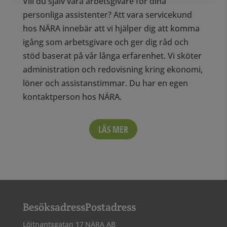
Vill du själv vara arbetsgivare
för
dina
personliga assistenter
? Att vara servicekund
hos NÄRA innebär att vi hjälper dig att komma
ig
å
ng som arbetsgivare och ger dig råd och
stöd baserat på v
å
r l
å
nga erfarenhet. Vi sköter
administration och redovisning kring ekonomi,
löner och assistanstimmar. Du har en egen
kontaktperson hos NÄRA.
LÄS MER
Besöksadress
Postadress
Löjtnantsgatan 17
NÄRA AB