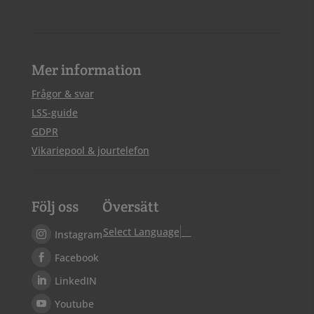
Mer information
Frågor & svar
LSS-guide
GDPR
Vikariepool & jourtelefon
Följ oss
Översätt
Select Language
▼
Instagram
Facebook
LinkedIN
Youtube