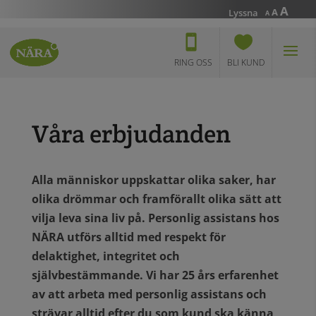
Incr
A
Reset
Decrease
A
Lyssna
A
font
font
font
size.
size.
size.
RING OSS
BLI KUND
Våra erbjudanden
Alla människor uppskattar olika saker, har
olika drömmar och framförallt olika sätt att
vilja leva sina liv på. Personlig assistans hos
NÄRA utförs alltid med respekt för
delaktighet, integritet och
självbestämmande. Vi har 25 års erfarenhet
av att arbeta med personlig assistans och
strävar alltid efter du som kund ska känna