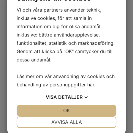
Vi och våra partners använder teknik,
Kan ni hjälpa till med
inklusive cookies, för att samla in
myndighetskontakter?
information om dig för olika ändamål,
inklusive: bättre användarupplevelse,
Var träffas vi?
funktionalitet, statistik och marknadsföring.
Genom att klicka på "OK" samtycker du till
dessa ändamål.
Kan jag behålla mina assistenter
under exempelvis en
sjukhusvistelse?
Läs mer om vår användning av cookies och
behandling av personuppgifter
här
.
Har ni någon
VISA
DETALJER
omvärldsbevakning kring
personlig assistans?
JA
NEJ
OK
JA
NEJ
NÖDVÄNDIG
INSTÄLLNINGAR
AVVISA ALLA
Jobbar ni med arbetsmiljö? Får
jag vara delaktig?
JA
NEJ
JA
NEJ