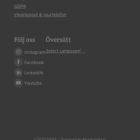
GDPR
Vikariepool & jourtelefon
Följ oss
Översätt
Select Language
▼
Instagram
Facebook
LinkedIN
Youtube
©
2026
NÄRA | Powered by Ready Digital