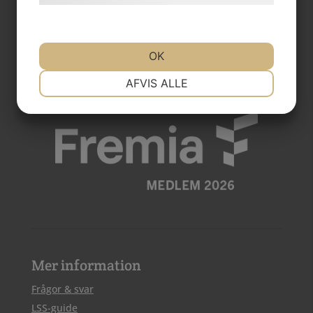
Telefon: 08-511 744 40
E-post:
info@nara.nu
OK
NØDVENDIGE
PRÆFERENCER
AFVIS ALLE
MARKETING
STATISTIK
Mer information
Frågor & svar
LSS-guide