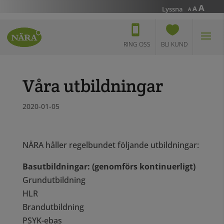
Incr
A
Reset
Decrease
A
Lyssna
A
font
font
font
size.
size.
size.
RING OSS
BLI KUND
Våra utbildningar
2020-01-05
NÄRA håller regelbundet följande utbildningar:
Basutbildningar: (genomförs kontinuerligt)
Grundutbildning
HLR
Brandutbildning
PSYK-ebas