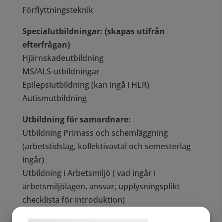
Förflyttningsteknik
Specialutbildningar: (skapas utifrån
efterfrågan)
Hjärnskadeutbildning
MS/ALS-utbildningar
Epilepsiutbildning (kan ingå i HLR)
Autismutbildning
Utbildning för samordnare:
Utbildning Primass och schemläggning
(arbetstidslag, kollektivavtal och semesterlag
ingår)
Utbildning i Arbetsmiljö ( vad ingår i
arbetsmiljölagen, ansvar, upplysningsplikt
checklista för introduktion)
Utbildning i rekrytering och intervjuteknik.