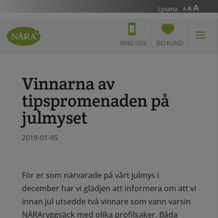
Incr
A
Reset
Decrease
A
Lyssna
A
font
font
font
size.
size.
size.
RING OSS
BLI KUND
Vinnarna av
tipspromenaden på
julmyset
2019-01-05
För er som närvarade på vårt julmys i
december har vi glädjen att informera om att vi
innan jul utsedde två vinnare som vann varsin
NÄRAryggsäck med olika profilsaker. Båda