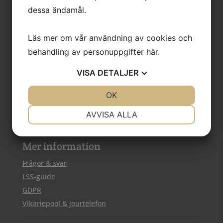
dessa ändamål.
Läs mer om vår användning av cookies och
behandling av personuppgifter
här
.
VISA
DETALJER
JA
NEJ
OK
JA
NEJ
NÖDVÄNDIG
INSTÄLLNINGAR
AVVISA ALLA
JA
NEJ
JA
NEJ
Mer information
MARKNADSFÖRING
STATISTIK
Frågor & svar
LSS-guide
GDPR
Vikariepool & jourtelefon