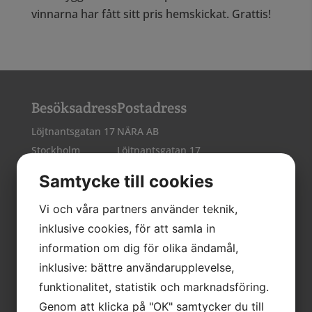
vinnarna har fått sitt pris hemskickat. Grattis!
Besöksadress
Postadress
Löjtnantsgatan 17
NÄRA AB
Stockholm
Löjtnantsgatan 17
Hitta hit
115 50 STOCKHOLM
Samtycke till cookies
Vi och våra partners använder teknik,
inklusive cookies, för att samla in
Kontakt
information om dig för olika ändamål,
inklusive: bättre användarupplevelse,
Telefon: 08-511 744 40
funktionalitet, statistik och marknadsföring.
E-post:
info@nara.nu
Genom att klicka på "OK" samtycker du till