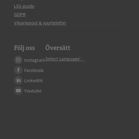
LSS-guide
GDPR
Vikariepool & jourtelefon
Följ oss
Översätt
Select Language
▼
Instagram
Facebook
LinkedIN
Youtube