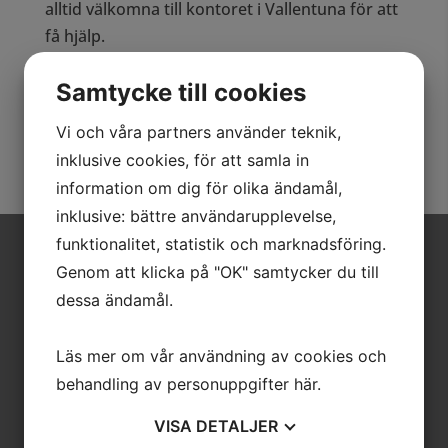
alltid välkomna till kontoret i Vallentuna för att
få hjälp.
Hör gärna av er innan så att vi kan förbereda
Samtycke till cookies
oss. Ring NÄRAs växel på 08-511 744 40 vid
frågor.
Vi och våra partners använder teknik,
inklusive cookies, för att samla in
information om dig för olika ändamål,
inklusive: bättre användarupplevelse,
funktionalitet, statistik och marknadsföring.
Besöksadress
Postadress
Genom att klicka på "OK" samtycker du till
dessa ändamål.
Löjtnantsgatan 17
NÄRA AB
Stockholm
Löjtnantsgatan 17
Hitta hit
Läs mer om vår användning av cookies och
115 50 STOCKHOLM
behandling av personuppgifter
här
.
VISA
DETALJER