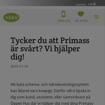
Incr
A
Reset
Decrease
A
Lyssna
A
font
font
font
size.
size.
size.
RING OSS
BLI KUND
Tycker du att Primass
är svårt? Vi hjälper
dig!
2019-11-10
Att byta schema- och tidredovisningssystem
kan ibland vara knepigt. Därför vill vi bjuda in
dig som kund, assistent, eller samordnare på
Öppet Hus där vi hjälper dig med dina Primass-