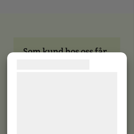
Som kund hos oss får
du tillgång till:
Samtykke til cookies
Vi og vores samarbejdspartnere bruger
R
teknologier, herunder cookies, til at
indsamle oplysninger om dig til forskellige
formål, herunder: Tilpasning af annoncering,
bedre brugeroplevelse, funktionalitet,
En personlig kontaktperson som
följer dig genom hela processen
statistik og marketing. Disse oplysninger
Hjälp med ansökan och kontakt
kan blive delt med annoncerings- og
med myndigheter