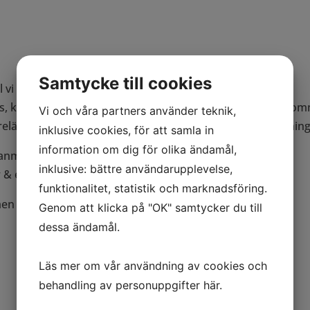
Samtycke till cookies
ll vi bjuda in dig till Öppet Hus/försenad inflyttningsfika.
, kolla in våra nygamla fina lokaler och för de som vill ko
Vi och våra partners använder teknik,
öreläsning i självledarskap och på aktuell omvärldsbevakning
inklusive cookies, för att samla in
information om dig för olika ändamål,
nmälan till:
info@nara.nu
inklusive: bättre användarupplevelse,
 & eventuell specialkost.
funktionalitet, statistik och marknadsföring.
n att ringa oss via växeln 08-511 744 40.
Genom att klicka på "OK" samtycker du till
dessa ändamål.
Läs mer om vår användning av cookies och
behandling av personuppgifter
här
.