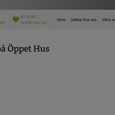
BLI KUND
Hem
Jobba hos oss
Våra e
 40
Ansök hos oss
på Öppet Hus