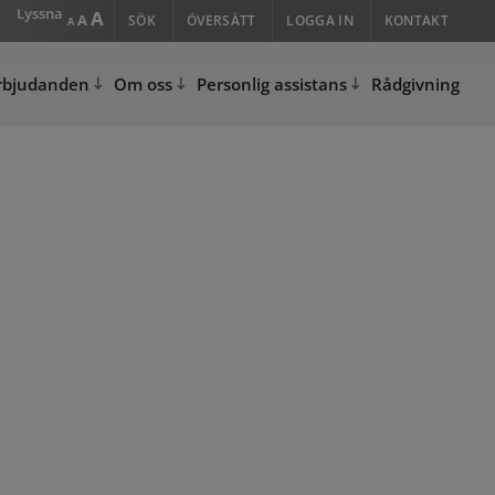
Lyssna
Increase
A
Reset
Decrease
A
SÖK
ÖVERSÄTT
LOGGA IN
KONTAKT
A
font
font
font
size.
size.
size.
rbjudanden
Om oss
Personlig assistans
Rådgivning