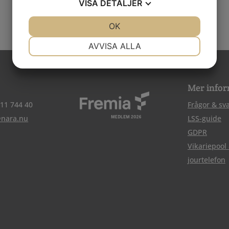
VISA
DETALJER
JA
NEJ
OK
JA
NEJ
NÖDVÄNDIG
INSTÄLLNINGAR
AVVISA ALLA
JA
NEJ
JA
NEJ
MARKNADSFÖRING
STATISTIK
Mer infor
511 744 40
Frågor & sv
@nara.nu
LSS-guide
GDPR
Vikariepool
jourtelefon