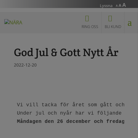
Incr
A
Reset
Decrease
A
Lyssna
A
font
font
font
size.
size.
size.
RING OSS
BLI KUND
God Jul & Gott Nytt År
2022-12-20
Vi vill tacka för året som gått och öns
Måndagen den 26 december och fredagen d