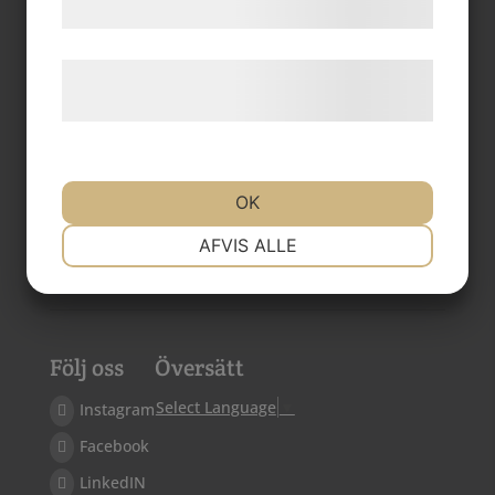
samtykke til disse formål.
Læs mere om vores brug af cookies og
behandling af persondata
her
.
Mer information
Frågor & svar
OK
LSS-guide
NØDVENDIGE
PRÆFERENCER
AFVIS ALLE
GDPR
Vikariepool & jourtelefon
MARKETING
STATISTIK
Följ oss
Översätt
Select Language
▼
Instagram
Facebook
LinkedIN