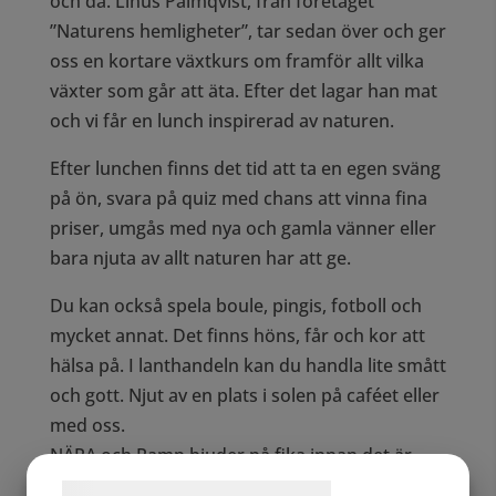
och då. Linus Palmqvist, från företaget
”Naturens hemligheter”, tar sedan över och ger
oss en kortare växtkurs om framför allt vilka
växter som går att äta. Efter det lagar han mat
och vi får en lunch inspirerad av naturen.
Efter lunchen finns det tid att ta en egen sväng
på ön, svara på quiz med chans att vinna fina
priser, umgås med nya och gamla vänner eller
bara njuta av allt naturen har att ge.
Du kan också spela boule, pingis, fotboll och
mycket annat. Det finns höns, får och kor att
hälsa på. I lanthandeln kan du handla lite smått
och gott. Njut av en plats i solen på caféet eller
med oss.
NÄRA och Ramp bjuder på fika innan det är
dags att ta båten och åka tillbaka till storstan