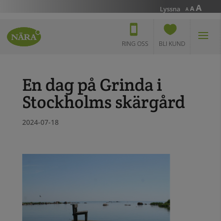
Incr
A
Reset
Decrease
A
Lyssna
A
font
font
font
size.
size.
size.
RING OSS
BLI KUND
En dag på Grinda i
Stockholms skärgård
2024-07-18