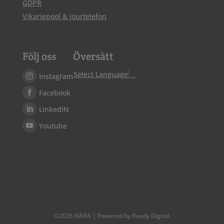
GDPR
Vikariepool & jourtelefon
Följ oss
Översätt
Select Language
▼
Instagram
Facebook
LinkedIN
Youtube
©
2026
NÄRA | Powered by Ready Digital